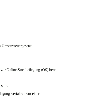
 Umsatzsteuergesetz:
zur Online-Streitbeilegung (OS) bereit:
essum.
eilegungsverfahren vor einer